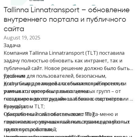
Tallinna Linnatransport – обновление
внутреннего портала и публичного
сайта
August 19, 2025
Задача
Компания Tallinna Linnatransport (TLT) поставила
задачу полностью обновить как интранет, так и
публичный сайт. Новое решение должно было быть
удобным для пользователей, безопасным,
Решение
доступным для людей с особыми потребностями и
Krabu Grupp реализовала комплексный проект, в
учитывать интересы разных целевых групп – от
рамках которого были выполнены:
пассажиров до сотрудников и бизнес-партнёров.
• создание нового дизайн-шаблона в соответствии с
брендбуком TLT;
Результат
• разработка пользовательского Mega-меню и
Обновлённый сайт обеспечивает TLT:
персонализированных главных страниц для разных
• значительно улучшенный пользовательский опыт
групп пользователей;
на всех устройствах,