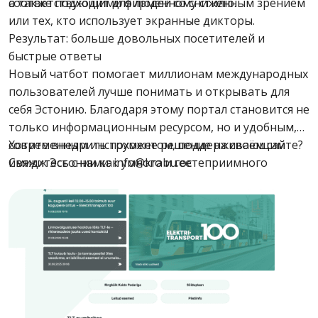
соответствующими фирменному стилю.
а также подходит для людей со сниженным зрением
или тех, кто использует экранные дикторы.
Результат: больше довольных посетителей и
быстрые ответы
Новый чатбот помогает миллионам международных
пользователей лучше понимать и открывать для
себя Эстонию. Благодаря этому портал становится не
только информационным ресурсом, но и удобным,
современным инструментом, поддерживающим
Хотите внедрить похожее решение на своём сайте?
имидж Эстонии как умного и гостеприимного
Свяжитесь с нами: info@krabu.ee
направления для путешествий.