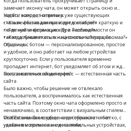
Когда пользователь прокручивает страницу и
замечает иконку чата, он может открыть окно и
задать вопрос, например:
Чатбот находит ответы в уже существующих
• «Какие фестивали проходят в ноябре?»
статьях и базах данных и предоставляет краткую и
• «Где найти веганскую еду в Таллине?»
понятную информацию. При необходимости он
• «Когда лучше ехать в национальный парк Соомаа?»
также добавляет ссылки на соответствующие
страницы.
Общение с ботом — персонализированное, простое
и удобное, и оно работает на любом устройстве
круглосуточно. Если у пользователя временно
пропадает интернет, бот уведомляет об этом и ждёт
восстановления соединения.
Пользовательский интерфейс — естественная часть
сайта
Было важно, чтобы решение не отвлекало
пользователя, а воспринималось как естественная
часть сайта. Поэтому окно чата оформлено просто и
ненавязчиво, в соответствии с визуальным стилем
Visit Estonia. Все сообщения отображаются чётко, с
Особое внимание уделено доступности — бот
указанием времени и с деталями,
удобен в использовании на мобильных устройствах,