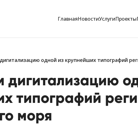
Главная
Новости
Услуги
Проекты
дигитализацию одной из крупнейших типографий рег
 дигитализацию од
х типографий рег
го моря