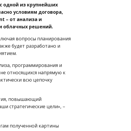
с одной из крупнейших
ласно условиям договора,
t – от анализа и
 и облачных решений.
включая вопросы планирования
Также будет разработано и
иятием.
ализа, программирования и
не относящихся напрямую к
актически всю цепочку
ятия, повышающий
и стратегические цели», –
огам полученной картины