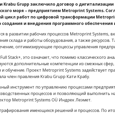
 Krabu Grupp заключило договор о дигитализации 
кого моря – предприятием Metroprint Systems. Сог
й цикл работ по цифровой трансформации Metroprin
о создания и внедрения программного обеспечения
ся в развитии рабочих процессов Metroprint Systems, 
яния склада и работы оборудования, а также ресурсов. 
ечение, оптимизирующее процессы управления предпр
ull Stack+, это означает, что помимо классического ан
уются дополнительные компетенции из смежных сфер, 
и обучение. Проект Metroprint Systems задействует пр
ала член правления Krabu Grupp Кати Крабу.
вный инструмент по управлению процессами предпри
зводственных процессов и позволяющий выполнить наш
ктор Metroprint Systems OÜ Индрек Леэмет.
ографирования имеющихся решений и процессов. По ит