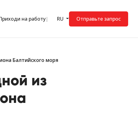
Приходи на работу
RU
Отправьте запрос
иона Балтийского моря
ной из
иона