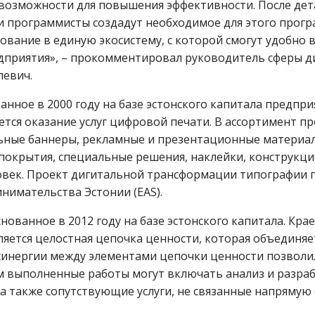
и возможности для повышения эффективности. После де
 программисты создадут необходимое для этого прогр
вание в единую экосистему, с которой смогут удобно 
едприятия», – прокомментировал руководитель сферы 
левич.
ванное в 2000 году на базе эстонского капитала предпр
ется оказание услуг цифровой печати. В ассортимент п
льные баннеры, рекламные и презентационные материа
покрытия, специальные решения, наклейки, конструкцио
ловек. Проект дигитальной трансформации типографии
нимательства Эстонии (EAS).
снованное в 2012 году на базе эстонского капитала. Кр
ляется целостная цепочка ценности, которая объединяе
 синергии между элементами цепочки ценности позвол
ом выполненные работы могут включать анализ и разраб
 также сопутствующие услуги, не связанные напрямую 