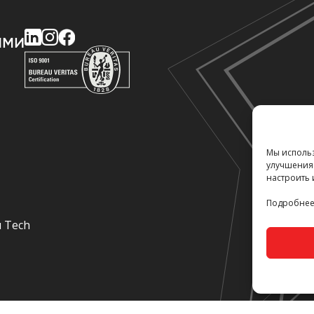
ами
Мы использ
улучшения 
настроить 
Подробнее 
u Tech