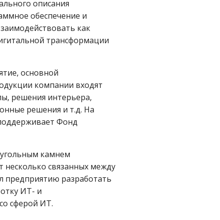
тального описания
аммное обеспечение и
взаимодействовать как
дигитальной трансформации
иятие, основной
родукции компании входят
лы, решения интерьера,
нные решения и т.д. На
 поддерживает Фонд
аеугольным камнем
т несколько связанных между
ил предприятию разработать
отку ИТ- и
со сферой ИТ.