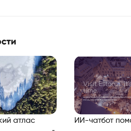
ости
кий атлас
ИИ-чатбот пом