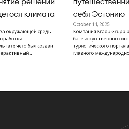
нятие решений
путешественни
щегося климата
себя Эстонию
October 14, 2025
ства окружающей среды
Компания Krabu Grupp 
азработки
базе искусственного ин
льтате чего был создан
туристического портала 
терактивный
главного международно
 климатических данных
туристов.