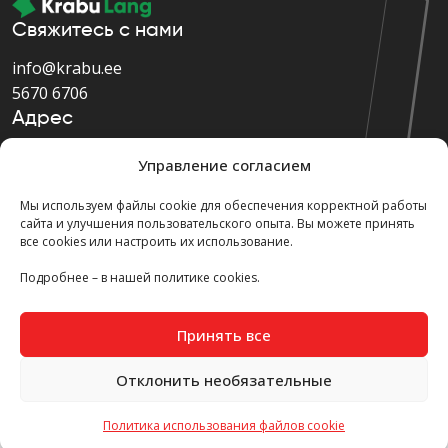
Свяжитесь с нами
info@krabu.ee
5670 6706
Адрес
Järvevana tee 9, Tallinn,
Управление согласием
Harju maakond, 11314
Мы используем файлы cookie для обеспечения корректной работы
сайта и улучшения пользовательского опыта. Вы можете принять
все cookies или настроить их использование.
Подробнее – в нашей политике cookies.
Copyright ©
2026. All Rights Reserved. Krabu Tech
Принять все
Отклонить необязательные
Политика использования файлов cookie