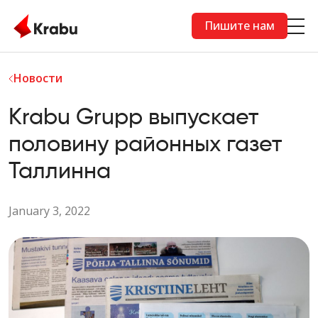
Skip to main content
Пишите нам
Новости
Krabu Grupp выпускает
половину районных газет
Таллинна
January 3, 2022