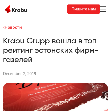
Skip to main content
Пишите нам
Новости
Krabu Grupp вошла в топ-
рейтинг эстонских фирм-
газелей
December 2, 2019