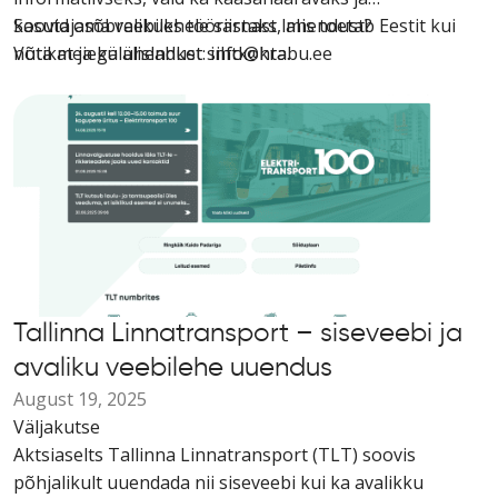
kasutajasõbralikuks tööriistaks, mis toetab Eestit kui
Soovid oma veebilehele sarnast lahendust?
nutikat ja külalislahket sihtkohta.
Võta meiega ühendust: info@krabu.ee
Tallinna Linnatransport – siseveebi ja
avaliku veebilehe uuendus
August 19, 2025
Väljakutse
Aktsiaselts Tallinna Linnatransport (TLT) soovis
põhjalikult uuendada nii siseveebi kui ka avalikku