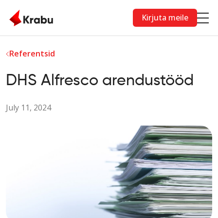
Skip to main content
Kirjuta meile
Referentsid
DHS Alfresco arendustööd
July 11, 2024