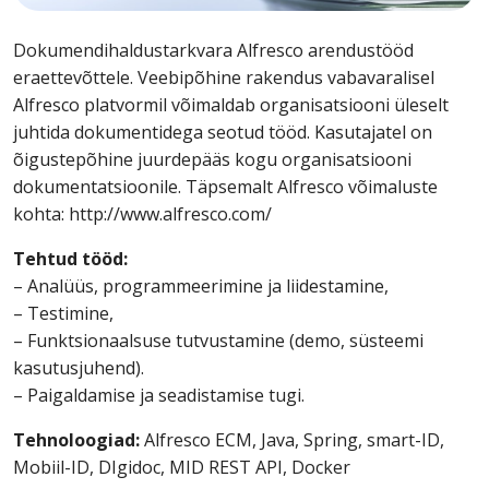
Dokumendihaldustarkvara Alfresco arendustööd
eraettevõttele. Veebipõhine rakendus vabavaralisel
Alfresco platvormil võimaldab organisatsiooni üleselt
juhtida dokumentidega seotud tööd. Kasutajatel on
õigustepõhine juurdepääs kogu organisatsiooni
dokumentatsioonile. Täpsemalt Alfresco võimaluste
kohta: http://www.alfresco.com/
Tehtud tööd:
– Analüüs, programmeerimine ja liidestamine,
– Testimine,
– Funktsionaalsuse tutvustamine (demo, süsteemi
kasutusjuhend).
– Paigaldamise ja seadistamise tugi.
Tehnoloogiad:
Alfresco ECM, Java, Spring, smart-ID,
Mobiil-ID, DIgidoc, MID REST API, Docker