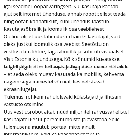
igal seadmel, ööpäevaringselt. Kui kasutaja kaotab
ajutiselt internetiühenduse, annab robot sellest teada
ning ootab kannatlikult, kuni ühendus taastub.
Kasutajasõbralik ja loomulik osa veebilehest
Oluline oli, et uus lahendus ei häiriks kasutajat, vaid
oleks justkui loomulik osa veebist. Seetõttu on
vestlusaken lihtne, tagasihoidlik ja sobitub visuaalselt
Visit Estonia kujundusega. Kõik sõnumid kuvatakse
selgelt, lisatud on kellaajad ja brändile omased detailid.
Lisaks jälgiti, et robot vastaks ligipääsetavuse nõuetele
– et seda oleks mugav kasutada ka mobiilis, kehvema
nägemisega inimestel või neil, kes eelistavad
ekraanilugejat.
Tulemus: rohkem rahulolevaid külastajaid ja lihtsam
vastuste otsimine
Uus vestlusrobot aitab nüüd miljonitel rahvusvahelistel
kasutajatel Eestit paremini mõista ja avastada. Selle
tulemusena muutub portaal mitte ainult
informatiivseks, vaid ka kaasahaaravaks ja