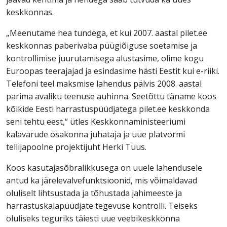
keskkonnas.
„Meenutame hea tundega, et kui 2007. aastal pilet.ee
keskkonnas paberivaba püügiõiguse soetamise ja
kontrollimise juurutamisega alustasime, olime kogu
Euroopas teerajajad ja esindasime hästi Eestit kui e-riiki.
Telefoni teel maksmise lahendus pälvis 2008. aastal
parima avaliku teenuse auhinna. Seetõttu täname koos
kõikide Eesti harrastuspüüdjatega pilet.ee keskkonda
seni tehtu eest,“ ütles Keskkonnaministeeriumi
kalavarude osakonna juhataja ja uue platvormi
tellijapoolne projektijuht Herki Tuus.
Koos kasutajasõbralikkusega on uuele lahendusele
antud ka järelevalvefunktsioonid, mis võimaldavad
oluliselt lihtsustada ja tõhustada jahimeeste ja
harrastuskalapüüdjate tegevuse kontrolli. Teiseks
oluliseks teguriks täiesti uue veebikeskkonna