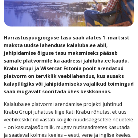
Harrastuspüügiõiguse tasu saab alates 1. märtsist
maksta uudse lahenduse kalaluba.ee abil,
jahipidamise õiguse tasu maksmiseks pääseb
samale platvormile ka aadressi jahiluba.ee kaudu.
Krabu Grupi ja Wisercat Estonia poolt arendatud
platvorm on terviklik veebilahendus, kus ausaks
kalapüügiks või jahipidamiseks vajalikud toimingud
saab mugavalt sooritada ühes keskkonnas.
Kalaluba.ee platvormi arendamise projekti juhtinud
Krabu Grupi juhatuse liige Kati Krabu rõhutas, et uus
veebikeskkond vastab kõigile nüüdisaegsetele nõuetele
– on kasutajasõbralik, mugav nutiseadmetes kasutada
ja saadaval kolmes keeles – eesti, vene ja inglise keeles.