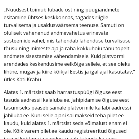
„Nüüdsest toimub lubade ost ning püügiandmete
esitamine ühtses keskkonnas, tagades riigile
turvalisema ja usaldusväärsema teenuse. Samuti on
oluliselt vähenenud andmevahetus erinevate
süsteemide vahel, mis tähendab lahenduse turvalisuse
tõusu ning inimeste aja ja raha kokkuhoiu tänu topelt
andmete sisestamise vähendamisele. Kuid platvormi
arendades keskendusime eelkõige sellele, et see oleks
lihtne, mugav ja kiire kõikjal Eestis ja igal ajal kasutatav,“
ütles Kati Krabu.
Alates 1. märtsist saab harrastuspüügi õiguse eest
tasuda aadressil kalaluba.ee. Jahipidamise õiguse eest
tasumiseks pääseb samale platvormile ka läbi aadressi
jahiluba.ee. Kuni selle ajani sai makseid teha pilet.ee
kaudu, kuid alates 1. märtsist seda võimalust enam ei
ole. Kõik varem pilet.ee kaudu registreeritud õigused
jäävad kehtima ja nendega saab tutvuda ka uues