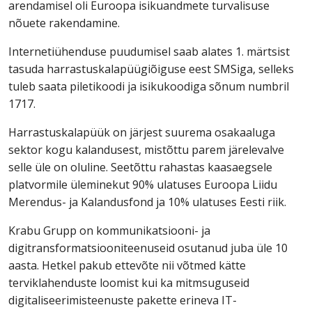
arendamisel oli Euroopa isikuandmete turvalisuse
nõuete rakendamine.
Internetiühenduse puudumisel saab alates 1. märtsist
tasuda harrastuskalapüügiõiguse eest SMSiga, selleks
tuleb saata piletikoodi ja isikukoodiga sõnum numbril
1717.
Harrastuskalapüük on järjest suurema osakaaluga
sektor kogu kalandusest, mistõttu parem järelevalve
selle üle on oluline. Seetõttu rahastas kaasaegsele
platvormile üleminekut 90% ulatuses Euroopa Liidu
Merendus- ja Kalandusfond ja 10% ulatuses Eesti riik.
Krabu Grupp on kommunikatsiooni- ja
digitransformatsiooniteenuseid osutanud juba üle 10
aasta. Hetkel pakub ettevõte nii võtmed kätte
terviklahenduste loomist kui ka mitmsuguseid
digitaliseerimisteenuste pakette erineva IT-