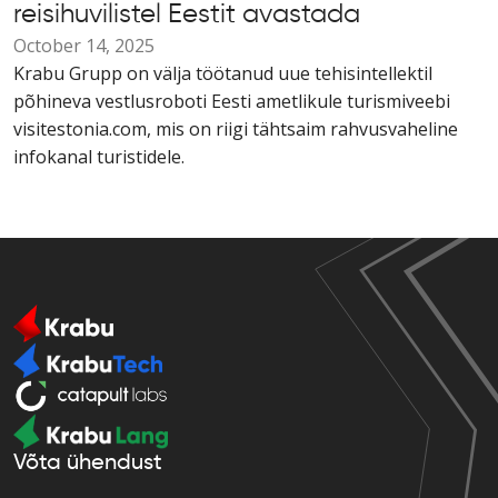
reisihuvilistel Eestit avastada
October 14, 2025
Krabu Grupp on välja töötanud uue tehisintellektil
põhineva vestlusroboti Eesti ametlikule turismiveebi
visitestonia.com, mis on riigi tähtsaim rahvusvaheline
infokanal turistidele.
Võta ühendust