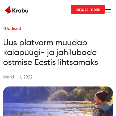
Skip to main content
Kirjuta meile
Uudised
Uus platvorm muudab
kalapüügi- ja jahilubade
ostmise Eestis lihtsamaks
March 11, 2022