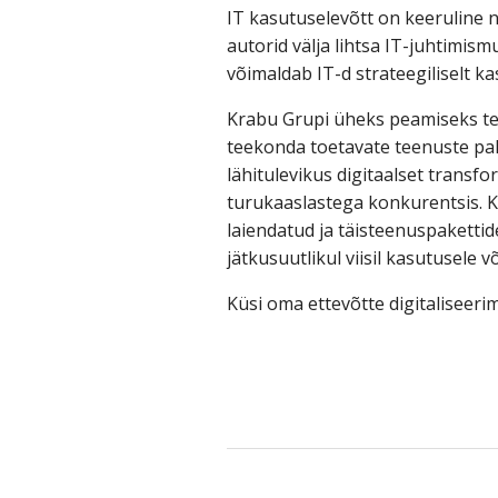
IT kasutuselevõtt on keeruline 
autorid välja lihtsa IT-juhtimis
võimaldab IT-d strateegiliselt ka
Krabu Grupi üheks peamiseks te
teekonda toetavate teenuste pak
lähitulevikus digitaalset transfo
turukaaslastega konkurentsis. K
laiendatud ja täisteenuspakettid
jätkusuutlikul viisil kasutusele võ
Küsi oma ettevõtte digitaliseeri