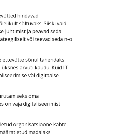
tevõtted hindavad
ielikult sõltuvaks. Siiski vaid
e juhtimist ja peavad seda
ateegiliselt või teevad seda n-ö
ne ettevõtte sõnul tähendaks
i üksnes arvuti kaudu. Kuid IT
liseerimise või digitaalse
juurutamiseks oma
 on vaja digitaliseerimist
tletud organisatsioone kahte
määratletud madalaks.