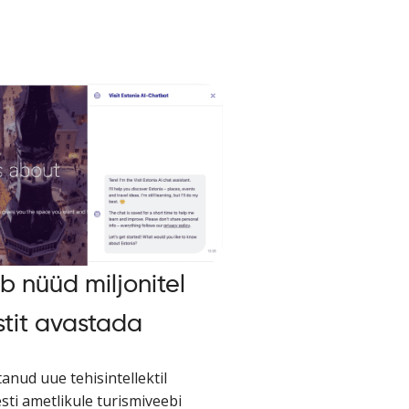
b nüüd miljonitel
estit avastada
anud uue tehisintellektil
sti ametlikule turismiveebi