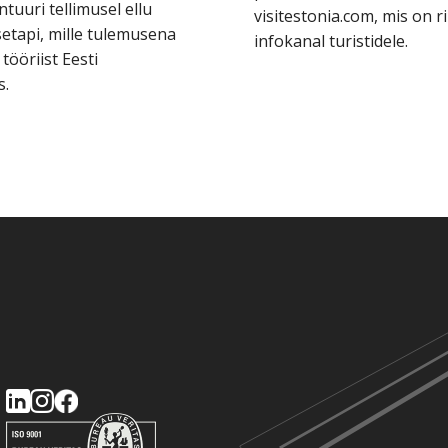
uuri tellimusel ellu
visitestonia.com, mis on r
setapi, mille tulemusena
infokanal turistidele.
tööriist Eesti
s.