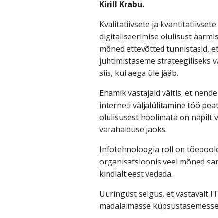
Kirill Krabu.
Kvalitatiivsete ja kvantitatiivse
digitaliseerimise olulisust äärmis
mõned ettevõtted tunnistasid, et
juhtimistaseme strateegiliseks va
siis, kui aega üle jääb.
Enamik vastajaid väitis, et nend
interneti väljalülitamine töö pea
olulisusest hoolimata on napilt v
varahalduse jaoks.
Infotehnoloogia roll on tõepool
organisatsioonis veel mõned samm
kindlalt eest vedada.
Uuringust selgus, et vastavalt 
madalaimasse küpsustasemesse. 