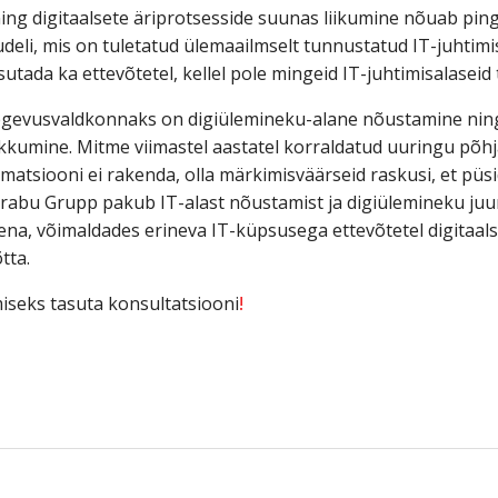
ning digitaalsete äriprotsesside suunas liikumine nõuab pin
mudeli, mis on tuletatud ülemaailmselt tunnustatud IT-juhtim
sutada ka ettevõtetel, kellel pole mingeid IT-juhtimisalaseid 
gevusvaldkonnaks on digiülemineku-alane nõustamine ning e
kumine. Mitme viimastel aastatel korraldatud uuringu põhjal
rmatsiooni ei rakenda, olla märkimisväärseid raskusi, et püs
rabu Grupp pakub IT-alast nõustamist ja digiülemineku juu
ena, võimaldades erineva IT-küpsusega ettevõtetel digitaals
tta.
miseks tasuta konsultatsiooni
!