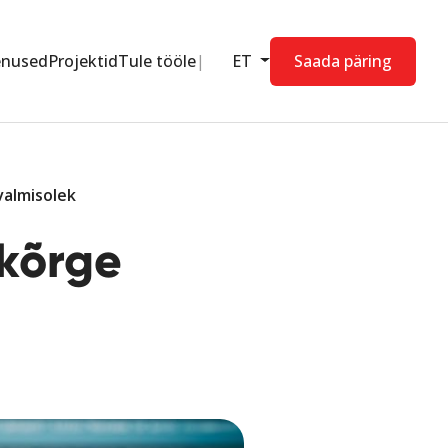
enused
Projektid
Tule tööle
ET
Saada päring
valmisolek
 kõrge