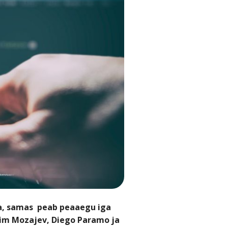
nna, samas peab peaaegu iga
ksim Mozajev, Diego Paramo ja