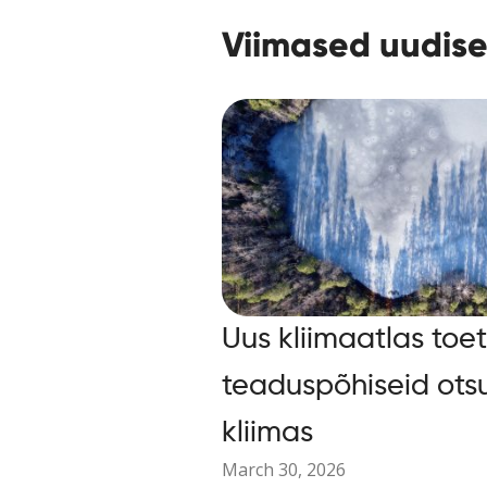
Viimased uudis
Uus kliimaatlas toe
teaduspõhiseid ots
kliimas
March 30, 2026