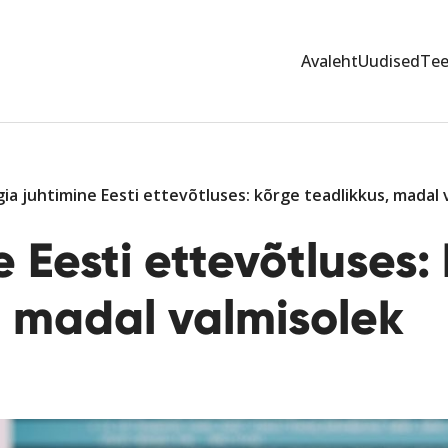
Avaleht
Uudised
Te
ia juhtimine Eesti ettevõtluses: kõrge teadlikkus, madal 
e Eesti ettevõtluses:
, madal valmisolek