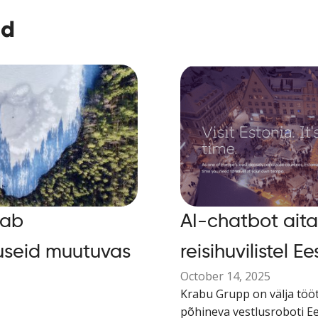
ed
tab
AI-chatbot aita
useid muutuvas
reisihuvilistel E
October 14, 2025
Krabu Grupp on välja tööt
põhineva vestlusroboti Ee