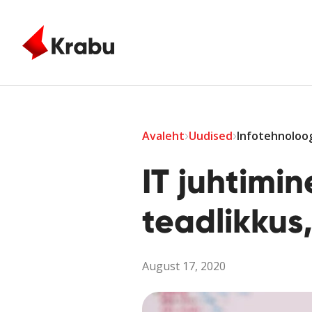
Skip to main content
Avaleht
Uudised
Infotehnoloog
IT juhtimin
teadlikkus
August 17, 2020