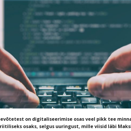
tevõtetest on digitaliseerimise osas veel pikk tee mi
itiliseks osaks, selgus uuringust, mille viisid läbi Ma