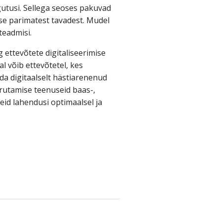
gutusi. Sellega seoses pakuvad
ise parimatest tavadest. Mudel
teadmisi.
ttevõtete digitaliseerimise
 võib ettevõtetel, kes
ida digitaalselt hästiarenenud
rutamise teenuseid baas-,
eid lahendusi optimaalsel ja