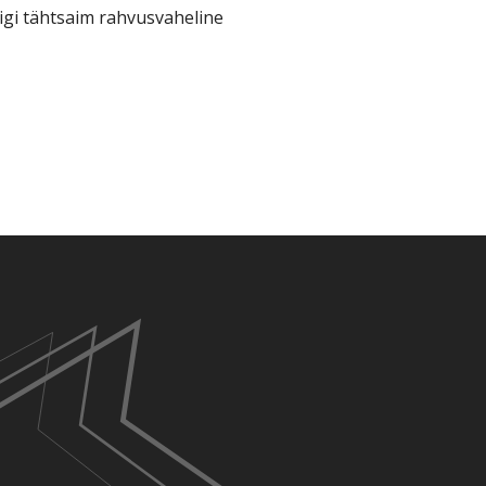
iigi tähtsaim rahvusvaheline