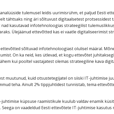
te analüüside tulemusel leidis uurimisrühm, et paljud Eesti et
elt tähtsaks ning äri sõltuvust digitaalsetest protsessidest tä
 nad kasutavad infotehnoloogias strateegilist tulemuslikkus
raks. Ülejäänud ettevõtted kas ei vaatle digitaliseerimist str
e ettevõtted sõltuvad infotehnoloogiast olulisel määral. Mõ
tumist. On ka neid, kes ütlevad, et kogu ettevõtet juhitakseg
ähem kui pooltel vastajatest olemas strateegiline kava digita
est muutunud, kuid otsustetegijatel on siiski IT-juhtimise 
ud teha. Ainult 2% tippjuhtidest tunnistab, tema ettevõttes
IT-juhtimise küpsuse raamistikule kuulub valdav enamik küsi
Seega on vaadeldud Eesti ettevõtete IT-juhtimise kasutus 