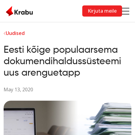
Skip to main content
Kirjuta meile
Uudised
Eesti kõige populaarsema
dokumendihaldussüsteemi
uus arenguetapp
May 13, 2020