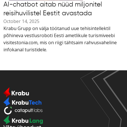
AI-chatbot aitab nüüd miljonitel
reisihuvilistel Eestit avastada
October 14, 2025
Krabu Grupp on välja töötanud uue tehisintellektil
põhineva vestlusroboti Eesti ametlikule turismiveebi
visitestonia.com, mis on riigi tähtsaim rahvusvaheline
infokanal turistidele.