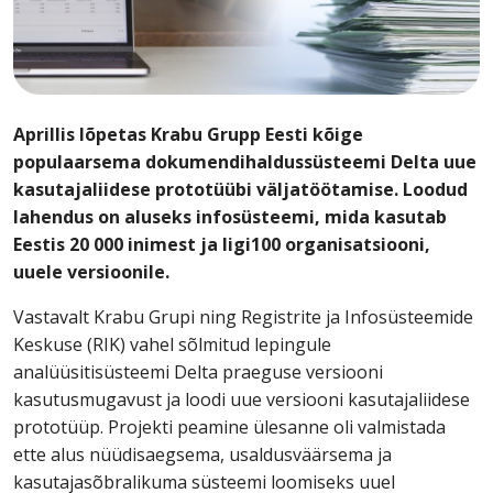
Aprillis lõpetas
Krabu Grupp
Eesti kõige
populaarsema dokumendihaldussüsteemi Delta uue
kasutajaliidese prototüübi väljatöötamise. Loodud
lahendus on aluseks infosüsteemi
,
mida kasutab
Eestis
20 000
inimest
ja ligi
100
organisatsiooni,
uuele versioonile
.
Vastavalt Krabu Grupi ning Registrite ja Infosüsteemide
Keskuse (RIK) vahel sõlmitud lepingule
analüüsitisüsteemi Delta praeguse versiooni
kasutusmugavust ja loodi uue versiooni kasutajaliidese
prototüüp. Projekti peamine ülesanne oli valmistada
ette alus nüüdisaegsema, usaldusväärsema ja
kasutajasõbralikuma süsteemi loomiseks uuel