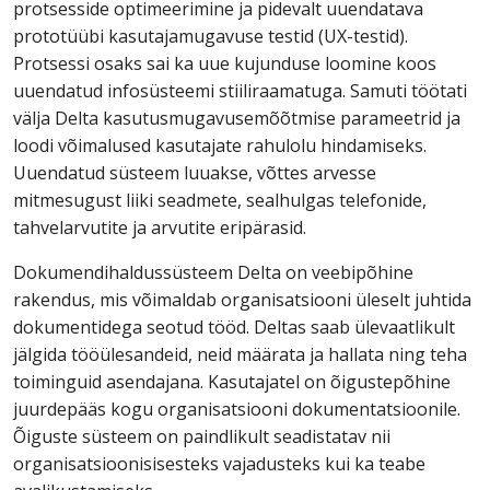
protsesside optimeerimine ja pidevalt uuendatava
prototüübi kasutajamugavuse testid (UX-testid).
Protsessi osaks sai ka uue kujunduse loomine koos
uuendatud infosüsteemi stiiliraamatuga. Samuti töötati
välja Delta kasutusmugavusemõõtmise parameetrid ja
loodi võimalused kasutajate rahulolu hindamiseks.
Uuendatud süsteem luuakse, võttes arvesse
mitmesugust liiki seadmete, sealhulgas telefonide,
tahvelarvutite ja arvutite eripärasid.
Dokumendihaldussüsteem Delta on veebipõhine
rakendus, mis võimaldab organisatsiooni üleselt juhtida
dokumentidega seotud tööd. Deltas saab ülevaatlikult
jälgida tööülesandeid, neid määrata ja hallata ning teha
toiminguid asendajana. Kasutajatel on õigustepõhine
juurdepääs kogu organisatsiooni dokumentatsioonile.
Õiguste süsteem on paindlikult seadistatav nii
organisatsioonisisesteks vajadusteks kui ka teabe