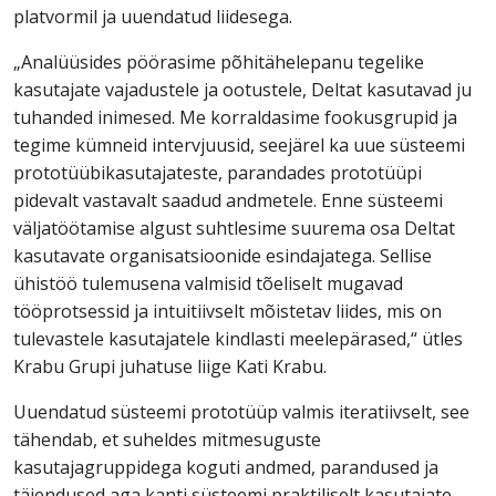
platvormil ja uuendatud liidesega.
„Analüüsides pöörasime põhitähelepanu tegelike
kasutajate vajadustele ja ootustele, Deltat kasutavad ju
tuhanded inimesed. Me korraldasime fookusgrupid ja
tegime kümneid intervjuusid, seejärel ka uue süsteemi
prototüübikasutajateste, parandades prototüüpi
pidevalt vastavalt saadud andmetele. Enne süsteemi
väljatöötamise algust suhtlesime suurema osa Deltat
kasutavate organisatsioonide esindajatega. Sellise
ühistöö tulemusena valmisid tõeliselt mugavad
tööprotsessid ja intuitiivselt mõistetav liides, mis on
tulevastele kasutajatele kindlasti meelepärased,“ ütles
Krabu Grupi juhatuse liige Kati Krabu.
Uuendatud süsteemi prototüüp valmis iteratiivselt, see
tähendab, et suheldes mitmesuguste
kasutajagruppidega koguti andmed, parandused ja
täiendused aga kanti süsteemi praktiliselt kasutajate