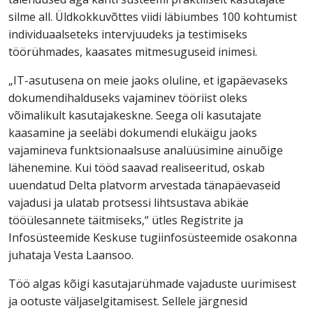
silme all. Üldkokkuvõttes viidi läbiumbes 100 kohtumist
individuaalseteks intervjuudeks ja testimiseks
töörühmades, kaasates mitmesuguseid inimesi.
„IT-asutusena on meie jaoks oluline, et igapäevaseks
dokumendihalduseks vajaminev tööriist oleks
võimalikult kasutajakeskne. Seega oli kasutajate
kaasamine ja seeläbi dokumendi elukäigu jaoks
vajamineva funktsionaalsuse analüüsimine ainuõige
lähenemine. Kui tööd saavad realiseeritud, oskab
uuendatud Delta platvorm arvestada tänapäevaseid
vajadusi ja ulatab protsessi lihtsustava abikäe
tööülesannete täitmiseks,“ ütles Registrite ja
Infosüsteemide Keskuse tugiinfosüsteemide osakonna
juhataja Vesta Laansoo.
Töö algas kõigi kasutajarühmade vajaduste uurimisest
ja ootuste väljaselgitamisest. Sellele järgnesid